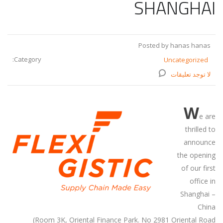
SHANGHAI
Posted by hanas hanas
Category:
Uncategorized
لا توجد تعليقات
W
e are
thrilled to
announce
the opening
of our first
office in
Shanghai –
China
(Room 3K, Oriental Finance Park. No 2981 Oriental Road