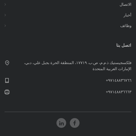
الاتصال
أخبار
وظائف
اتصل بنا
فلكسجيستيك ذ.م.م، ص.ب. ١٧٧١٩، المنطقة الحرة بجبل علي، دبي،
الإمارات العربية المتحدة
٩٧١٤٨٨٣٦٧٦٦+
٩٧١٤٨٨٣٦٦٦٣+