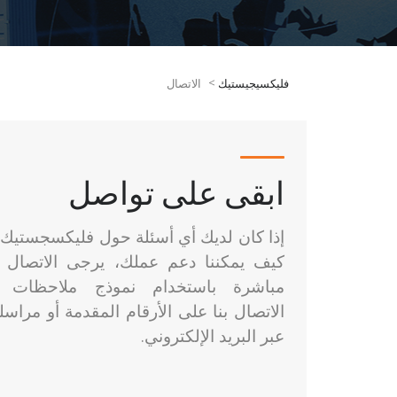
>
فليكسيجيستيك
الاتصال
ابقى على تواصل
إذا كان لديك أي أسئلة حول فليكسجستيك 
كيف يمكننا دعم عملك، يرجى الاتصال ب
مباشرة باستخدام نموذج ملاحظات أ
الاتصال بنا على الأرقام المقدمة أو مراسلت
عبر البريد الإلكتروني.