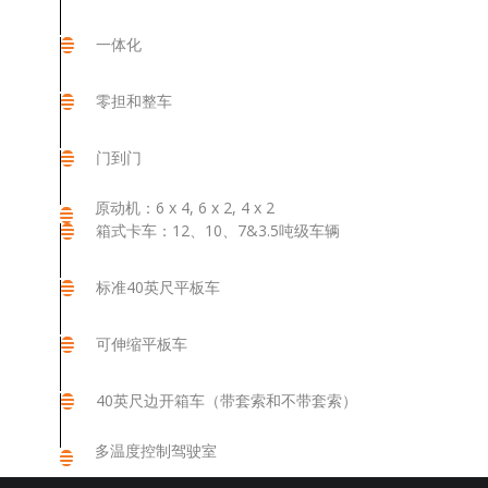
一体化
零担和整车
门到门
原动机：6 x 4, 6 x 2, 4 x 2
箱式卡车：12、10、7&3.5吨级车辆
标准40英尺平板车
可伸缩平板车
40英尺边开箱车（带套索和不带套索）
多温度控制驾驶室