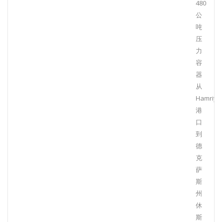
480
公
吨
压
力
容
器
从
Hamriya
港
口
到
德
克
萨
斯
州
休
斯