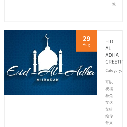
敦
29
EID
Aug
AL
ADHA
GREETIN
Category:
U
可以
祝福
赦免
艾达
艾哈
给你
带来