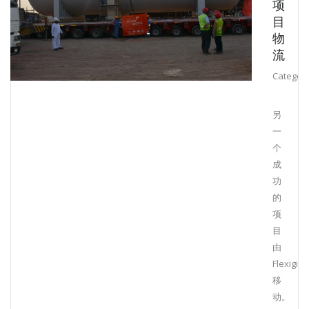
项
目
物
流
Category
另
一
个
成
功
的
项
目
由
Flexigisti
移
动。