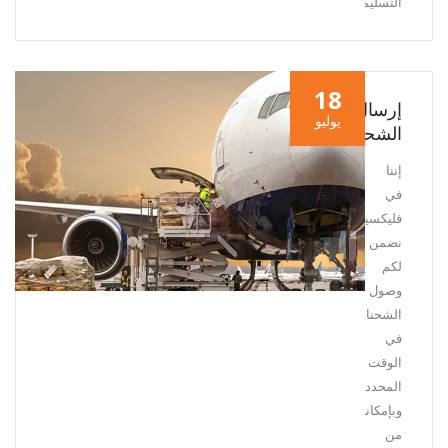
التسليم.
18
إرسال
يوليو
الشحنات
إننا
في
فليكسيجيستيك،
نضمن
لكم
وصول
الشحنات
في
الوقت
المحدد
وبإمكاننا
من