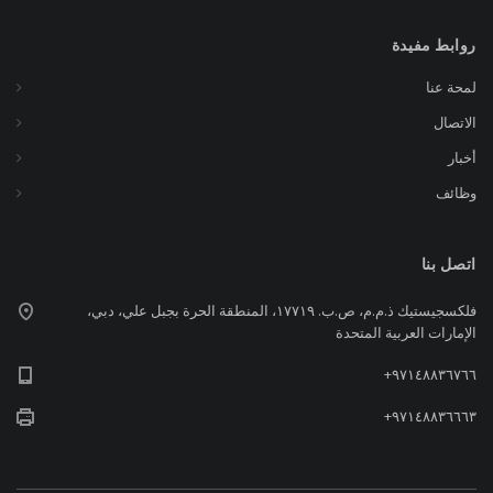
روابط مفيدة
لمحة عنا
الاتصال
أخبار
وظائف
اتصل بنا
فلكسجيستيك ذ.م.م، ص.ب. ١٧٧١٩، المنطقة الحرة بجبل علي، دبي،
الإمارات العربية المتحدة
٩٧١٤٨٨٣٦٧٦٦+
٩٧١٤٨٨٣٦٦٦٣+