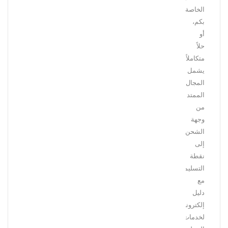
الخاصة
بكم،
أو
حلاً
متكاملاً
يشمل
المجال
الممتد
من
وجهة
الشحن
إلى
نقطة
التسليم
مع
دليل
إلكتروني
لخدمات