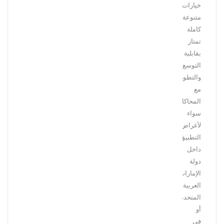
خيارات
متنوعة
كاملة
تمتاز
بقابلية
التوسع
والتطور
مع
المحاكاة،
سواء
لأغراض
التطبيق
داخل
دولة
الإمارات
العربية
المتحدة
أو
في