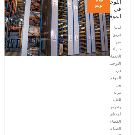
اللوجستية
يوليو
في
الموقع
لدينا
فريق
من
خبراء
الخدمات
اللوجستية
في
الموقع
هي
مرنة
للغاية
وتعرض
لمختلف
القطاعات
الصناعية