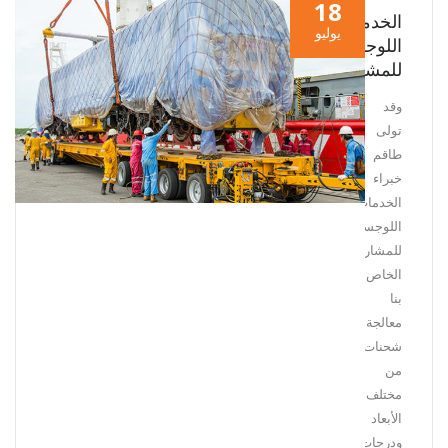
18
الخدمات
يوليو
اللوجستية
للمشاريع
وقد
تولى
طاقم
خبراء
الخدمات
اللوجستية
للمشاريع
الخاص
بنا
معالجة
شحنات
من
مختلف
الأبعاد
ودرجات