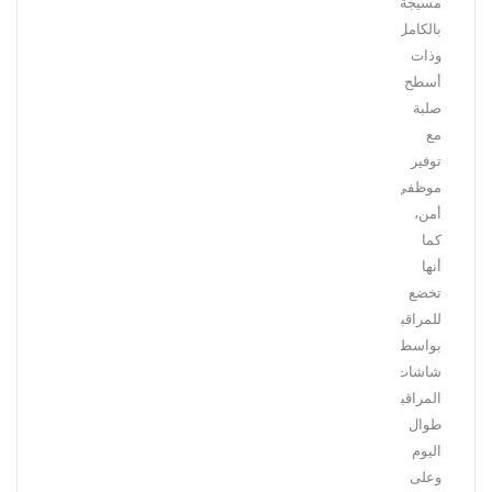
مسيجة
بالكامل
وذات
أسطح
صلبة
مع
توفير
موظفي
أمن،
كما
أنها
تخضع
للمراقبة
بواسطة
شاشات
المراقبة
طوال
اليوم
وعلى