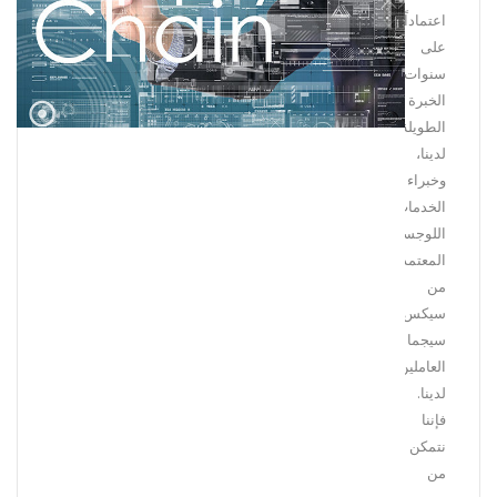
اعتماداً
على
سنوات
الخبرة
الطويلة
لدينا،
وخبراء
الخدمات
اللوجستية
المعتمدين
من
سيكس
سيجما
العاملين
لدينا.
فإننا
نتمكن
من