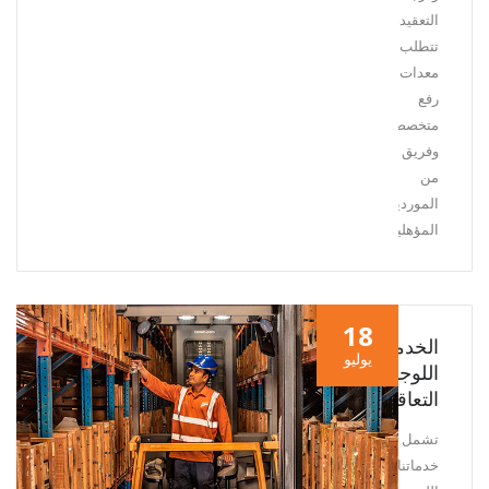
التعقيد،
تتطلب
معدات
رفع
متخصصة
وفريق
من
الموردين
المؤهلين.
18
الخدمات
يوليو
اللوجستية
التعاقدية
تشمل
خدماتنا