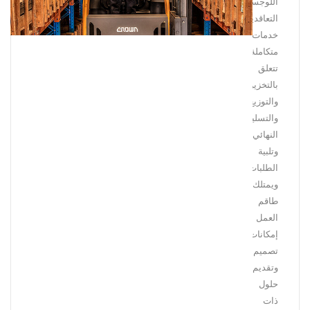
اللوجستية
التعاقدية
خدمات
متكاملة
تتعلق
بالتخزين
والتوزيع
والتسليم
النهائي
وتلبية
الطلبات.
ويمتلك
طاقم
العمل
إمكانات
تصميم
وتقديم
حلول
ذات