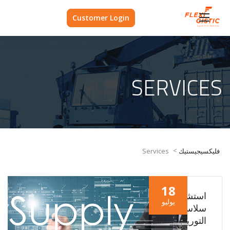
Customer Login
SERVICES
>
فليكسيجيستيك
Services
18
استشارات
يوليو
سلاسل
التوريد