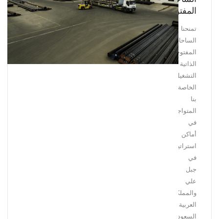
المفتوحة
تمنحنا
الساحات
المفتوحة
الذاتية
التشغيل
الخاصة
بنا
المتواجدة
في
أماكن
استراتيجية
في
جبل
علي
والمملكة
العربية
السعودية