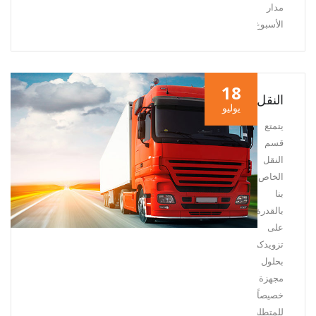
مدار
الأسبوع.
18
النقل
يوليو
يتمتع
قسم
النقل
الخاص
بنا
بالقدرة
على
تزويدكم
بحلول
مجهزة
خصيصاً
للمتطلبات