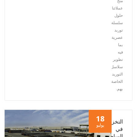
منح
عملائنا
حلول
سلسلة
توريد
عصرية
بما
فيه
تطوير
سلاسل
التوريد
الخاصة
بهم.
18
التخزين
يوليو
في
الساحة