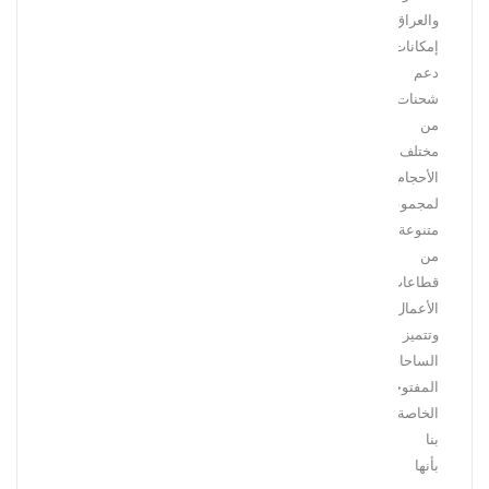
والعراق،
إمكانات
دعم
شحنات
من
مختلف
الأحجام
لمجموعة
متنوعة
من
قطاعات
الأعمال.
وتتميز
الساحات
المفتوحة
الخاصة
بنا
بأنها