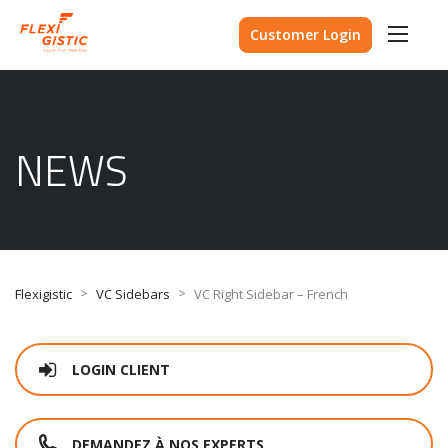
Customer Login
NEWS
>
>
Flexigistic
VC Sidebars
VC Right Sidebar – French
LOGIN CLIENT
DEMANDEZ À NOS EXPERTS