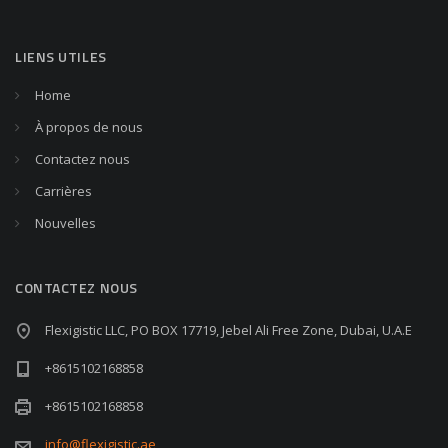
LIENS UTILES
Home
À propos de nous
Contactez nous
Carrières
Nouvelles
CONTACTEZ NOUS
Flexigistic LLC, PO BOX 17719, Jebel Ali Free Zone, Dubai, U.A.E
+8615102168858
+8615102168858
info@flexigistic.ae